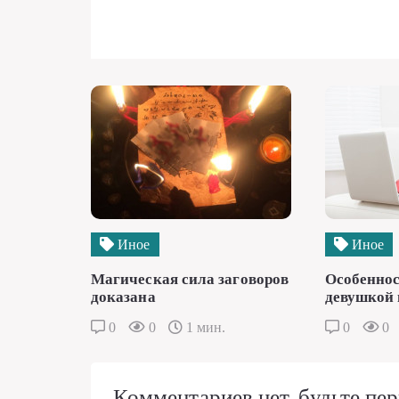
Иное
Иное
Магическая сила заговоров
Особеннос
доказана
девушкой 
0
0
1 мин.
0
0
Комментариев нет, будьте пер