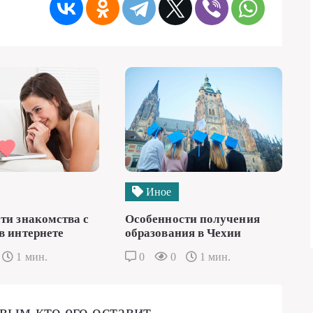
Иное
ти знакомства с
Особенности получения
в интернете
образования в Чехии
1 мин.
0
0
1 мин.
вым кто его оставит