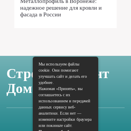
Металлопрофиль в Воронеже:
надежное решение для кровли и
фасада в России
Мы используем файлы
Стройка Ремонт
cookie. Они помогают
улучшать сайт и делать его
удобнее.
Дом Отделка
Нажимая «Принять», вы
соглашаетесь с их
использованием и передачей
данных сервису веб-
аналитики. Если нет —
измените настройки браузера
Карта сайта
или покиньте сайт.
Политика конфиденциальности