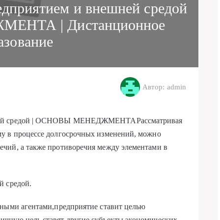
дприятием и внешней средой
ЕНТА | Дистанционное
азование
Автор: admin
шней средой | ОСНОВЫ МЕНЕДЖМЕНТАРассматривая
у в процессе долгосрочных изменений, можно
чий, а также противоречия между элементами в
й средой.
чными агентами,предприятие ставит целью
ичную цель ставят другие субъекты экономических