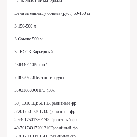
Наименование материала
Цена за единицу объема (руб.) 50-150 м
3 150-500 м
3 Свыше 500 м
3ПЕСОК Карьерный
460440410Речной
780750720Песчаный грунт
350330300ОПГС (50х
50) 1010 ЩЕБЕНЬГранитный фр.
5/20175017301700Гранитный фр.
20/40175017301700Гранитный фр.
40/70174017201310Гравийный фр.
5/20170016801660Гравийный фр.