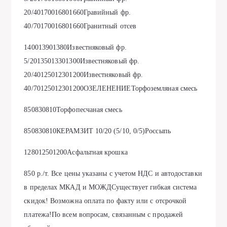
20/40170016801660Гравийный фр.
40/70170016801660Гранитный отсев
140013901380Известняковый фр.
5/20135013301300Известняковый фр.
20/40125012301200Известняковый фр.
40/70125012301200ОЗЕЛЕНЕНИЕТорфоземляная смесь
850830810Торфопесчаная смесь
850830810КЕРАМЗИТ 10/20 (5/10, 0/5)Россыпь
128012501200Асфальтная крошка
850 р./т. Все цены указаны с учетом НДС и автодоставки
в пределах МКАД и МОЖДСуществует гибкая система
скидок! Возможна оплата по факту или с отсрочкой
платежа!По всем вопросам, связанным с продажей