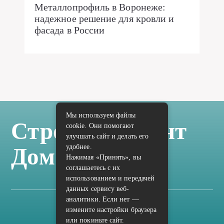
Металлопрофиль в Воронеже:
надежное решение для кровли и
фасада в России
Мы используем файлы
Стройка Ремонт
cookie. Они помогают
улучшать сайт и делать его
удобнее.
Дом Отделка
Нажимая «Принять», вы
соглашаетесь с их
использованием и передачей
данных сервису веб-
аналитики. Если нет —
измените настройки браузера
Карта сайта
или покиньте сайт.