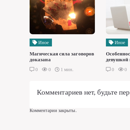
Иное
Иное
Магическая сила заговоров
Особеннос
доказана
девушкой 
0
0
1 мин.
0
0
Комментариев нет, будьте пер
Комментарии закрыты.