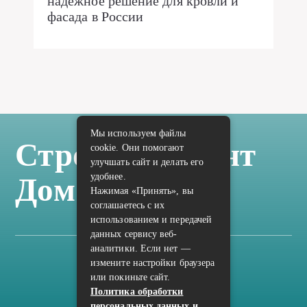
надежное решение для кровли и
фасада в России
Мы используем файлы
Стройка Ремонт
cookie. Они помогают
улучшать сайт и делать его
удобнее.
Дом Отделка
Нажимая «Принять», вы
соглашаетесь с их
использованием и передачей
данных сервису веб-
аналитики. Если нет —
измените настройки браузера
Карта сайта
или покиньте сайт.
Политика конфиденциальности
Политика обработки
персональных данных и