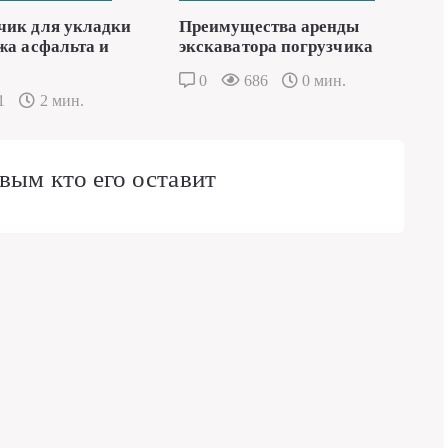
чик для укладки
Преимущества аренды
жа асфальта и
экскаватора погрузчика
0
686
0 мин.
1
2 мин.
вым кто его оставит