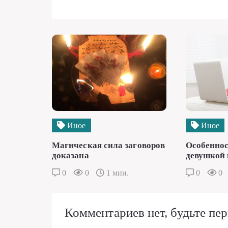
Иное
Иное
Магическая сила заговоров
Особеннос
доказана
девушкой 
0
0
1 мин.
0
0
Комментариев нет, будьте пер