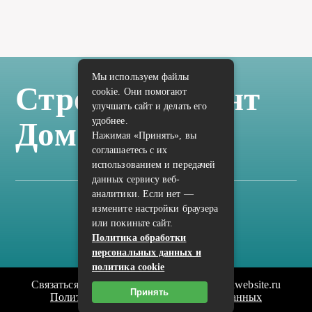
Мы используем файлы
Стройка Ремонт
cookie. Они помогают
улучшать сайт и делать его
удобнее.
Дом Отделка
Нажимая «Принять», вы
соглашаетесь с их
использованием и передачей
данных сервису веб-
аналитики. Если нет —
измените настройки браузера
Карта сайта
или покиньте сайт.
Политика конфиденциальности
Политика обработки
персональных данных и
политика cookie
Связаться с редакцией сайта: vilic.ru@mailwebsite.ru
Принять
Политика обработки персональных данных