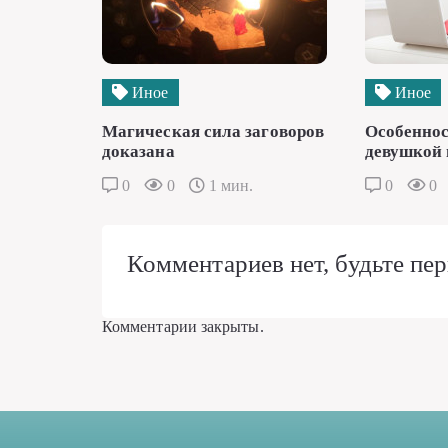
Иное
Иное
Магическая сила заговоров
Особеннос
доказана
девушкой 
0
0
1 мин.
0
0
Комментариев нет, будьте пер
Комментарии закрыты.