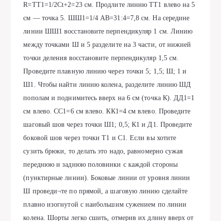
R=TT1=1/2Ct+2=23 см. Продлите линию ТТ1 влево на 5
см — точка 5. ШШ1=1/4 АВ=31:4=7,8 см. На середине
линии ШШ1 восстановите перпендикуляр 1 см. Линию
между точками Ш и 5 разделите на 3 части, от нижней
точки деления восстановите перпендикуляр 1,5 см.
Проведите плавную линию через точки 5; 1,5; Ш; 1 и
Ш1. Чтобы найти линию колена, разделите линию ШД
пополам и поднимитесь вверх на 6 см (точка К). ДД1=1
см влево. СС1=6 см влево. КК1=4 см влево. Проведите
шаговый шов через точки Ш1; 0,5; К1 и Д1. Проведите
боковой шов через точки Т1 и С1. Если вы хотите
сузить брюки, то делать это надо, равномерно сужая
переднюю и заднюю половинки с каждой стороны
(пунктирные линии). Боковые линии от уровня линии
Ш проведи¬те по прямой, а шаговую линию сделайте
плавно изогнутой с наибольшим сужением по линии
колена. Шорты легко сшить, отмерив их длину вверх от