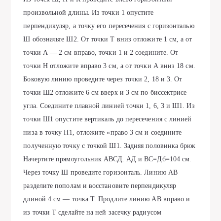
произвольной длины. Из точки 1 опустите
перпендикуляр, а точку его пересечения с горизонталью
Ш обозначьте Ш2. От точки Т вниз отложите 1 см, а от
точки А — 2 см вправо, точки 1 и 2 соедините. От
точки Н отложите вправо 3 см, а от точки А вниз 18 см.
Боковую линию проведите через точки 2, 18 и 3. От
точки Ш2 отложите 6 см вверх и 3 см по биссектрисе
угла. Соедините плавной линией точки 1, 6, 3 и Ш1. Из
точки Ш1 опустите вертикаль до пересечения с линией
низа в точку Н1, отложите «право 3 см и соедините
полученную точку с точкой Ш1. Задняя половинка брюк
Начертите прямоугольник АВСД. АД и ВС=Дб=104 см.
Через точку Ш проведите горизонталь. Линию АВ
разделите пополам и восстановите перпендикуляр
длиной 4 см — точка Т. Продлите линию АВ вправо и
из точки Т сделайте на ней засечку радиусом