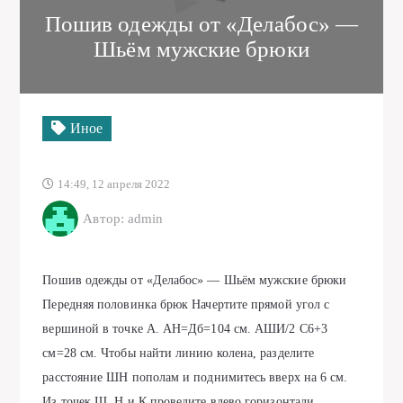
Пошив одежды от «Делабос» —
Шьём мужские брюки
Иное
14:49, 12 апреля 2022
Автор: admin
Пошив одежды от «Делабос» — Шьём мужские брюки
Передняя половинка брюк Начертите прямой угол с
вершиной в точке А. АН=Дб=104 см. АШИ/2 С6+3
см=28 см. Чтобы найти линию колена, разделите
расстояние ШН пополам и поднимитесь вверх на 6 см.
Из точек Ш, Н и К проведите влево горизонтали