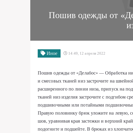
Пошив одежды от «Де
и
Иное
14:49, 12 апреля 2022
Пошив одежды от «Делабос» — Обработка низ
и смесовых тканей низ застрочите на швейно
расширенного по линии низа, припуск на подг
тканей низ изделия застрочите с подгибом ср
подшивочными или потайными подшивочными
Правую половинку брюк уложите на левую, с
шов, уравнивая края застежки и верхний кра
подогните и подшейте. В брюках из хлопчат