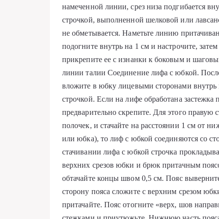
намеченной линии, срез низа подгибается вн
строчкой, выполненной шелковой или лавсан
не обметывается. Наметьте линию притачиван
подогните внутрь на 1 см и настрочите, зате
прикрепите ее с изнанки к боковым и шагов
линии талии Соединение лифа с юбкой. Посл
вложите в юбку лицевыми сторонами внутрь 
строчкой. Если на лифе обработана застежка 
предварительно скрепите. Для этого правую 
полочек, и стачайте на расстоянии 1 см от ни
или юбка), то лиф с юбкой соединяются со ст
стачивании лифа с юбкой строчка прокладыва
верхних срезов юбки и брюк притачным пояс
обтачайте концы швом 0,5 см. Пояс выверни
сторону пояса сложите с верхним срезом юбк
притачайте. Пояс отогните «верх, шов напра
стежками и приутюжьте. Нижнюю часть пояса 