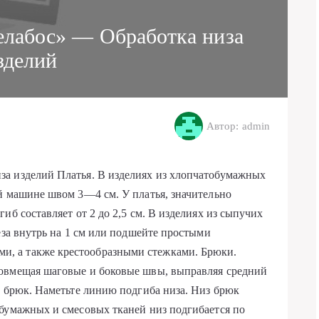
лабос» — Обработка низа
зделий
Автор: admin
а изделий Платья. В изделиях из хлопчатобумажных
й машине швом 3—4 см. У платья, значительно
иб составляет от 2 до 2,5 см. В изделиях из сыпучих
еза внутрь на 1 см или подшейте простыми
, а также крестообразными стежками. Брюки.
овмещая шаговые и боковые швы, выправляя средний
й брюк. Наметьте линию подгиба низа. Низ брюк
обумажных и смесовых тканей низ подгибается по