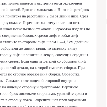
утрь, приметывается и настрачивается отделочной
овой ниткой. Брюки с манжетами. Нижний срез брюк
ия припуска на расстоянии 2 см от линии низа. Срез
м приутюжьте. Перегните манжету по линии низа и
ым швам несколькими стежками. Обработка изделия по
е соединения боковых срезов лифа и юбки лиф
и стачайте со стороны лифа швом 1 —1,5 см двойной
подбортами до линии талии, то застежку внизу
сторону лифа наложите на левую, совмещая середины
жних срезов. Если одна из деталей со сборками (лиф
ороны той детали, на которой имеются сборки. При
ется по строчке образования сборки. Обработка
ом. Сложите пояс лицевой стороной внутрь и
те на лицевую сторону и приутюжьте. Верхнюю
и или брюк лицевыми сторонами, уравняйте срезы и
вьте в сторону пояса. Закрепите шов прокладочными
подогните на 1 см и настрочите, прокладывая