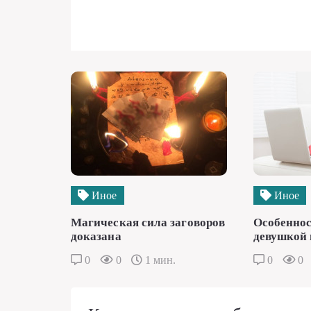
Иное
Иное
Магическая сила заговоров
Особеннос
доказана
девушкой 
0
0
1 мин.
0
0