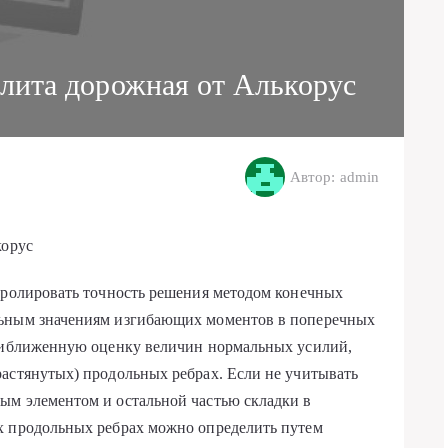
плита дорожная от Алькорус
Автор: admin
корус
тролировать точность решения методом конечных
льным значениям изгибающих моментов в поперечных
приближенную оценку величин нормальных усилий,
астянутых) продольных ребрах. Если не учитывать
ым элементом и остальной частью складки в
х продольных ребрах можно определить путем