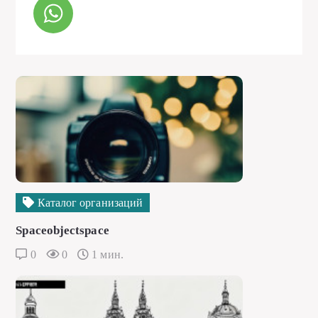
Каталог организаций
Spaceobjectspace
0
0
1 мин.