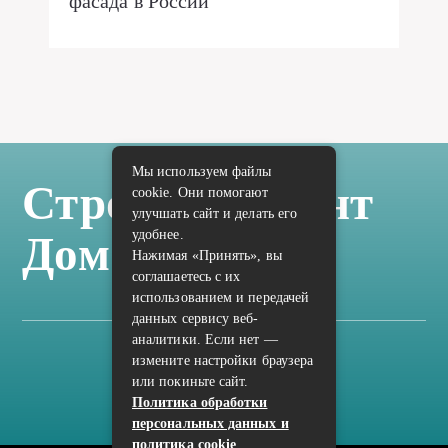
фасада в России
Мы используем файлы
Стройка Ремонт
cookie. Они помогают
улучшать сайт и делать его
удобнее.
Дом Отделка
Нажимая «Принять», вы
соглашаетесь с их
использованием и передачей
данных сервису веб-
аналитики. Если нет —
измените настройки браузера
Карта сайта
или покиньте сайт.
Политика конфиденциальности
Политика обработки
персональных данных и
политика cookie