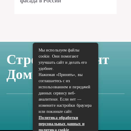
фасада в России
Мы используем файлы
Стройка Ремонт
cookie. Они помогают
улучшать сайт и делать его
удобнее.
Дом Отделка
Нажимая «Принять», вы
соглашаетесь с их
использованием и передачей
данных сервису веб-
аналитики. Если нет —
измените настройки браузера
Карта сайта
или покиньте сайт.
Политика конфиденциальности
Политика обработки
персональных данных и
политика cookie