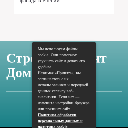
фасада в России
Мы используем файлы
Стройка Ремонт
cookie. Они помогают
улучшать сайт и делать его
удобнее.
Дом Отделка
Нажимая «Принять», вы
соглашаетесь с их
использованием и передачей
данных сервису веб-
аналитики. Если нет —
измените настройки браузера
Карта сайта
или покиньте сайт.
Политика конфиденциальности
Политика обработки
персональных данных и
политика cookie