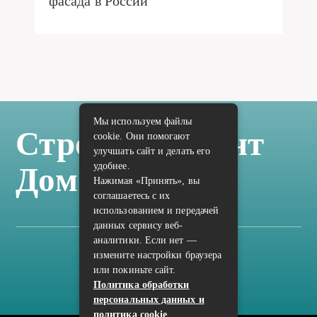
фасада в России
Мы используем файлы
Стройка Ремонт
cookie. Они помогают
улучшать сайт и делать его
удобнее.
Дом Отделка
Нажимая «Принять», вы
соглашаетесь с их
использованием и передачей
данных сервису веб-
аналитики. Если нет —
измените настройки браузера
Карта сайта
или покиньте сайт.
Политика конфиденциальности
Политика обработки
персональных данных и
политика cookie