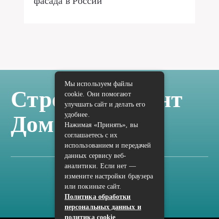
фасада в России
Мы используем файлы
Стройка Ремонт
cookie. Они помогают
улучшать сайт и делать его
удобнее.
Дом Отделка
Нажимая «Принять», вы
соглашаетесь с их
использованием и передачей
данных сервису веб-
аналитики. Если нет —
измените настройки браузера
Карта сайта
или покиньте сайт.
Политика конфиденциальности
Политика обработки
персональных данных и
политика cookie