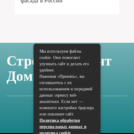
фасада в России
Мы используем файлы
Стройка Ремонт
cookie. Они помогают
улучшать сайт и делать его
удобнее.
Дом Отделка
Нажимая «Принять», вы
соглашаетесь с их
использованием и передачей
данных сервису веб-
аналитики. Если нет —
измените настройки браузера
Карта сайта
или покиньте сайт.
Политика конфиденциальности
Политика обработки
персональных данных и
политика cookie