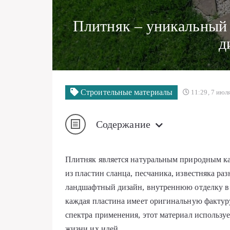
Плитняк – уникальный 
д
Строительные материалы
11:29, 7 июл
Содержание
Плитняк является натуральным природным ка
из пластин сланца, песчаника, известняка ра
ландшафтный дизайн, внутреннюю отделку в 
каждая пластина имеет оригинальную фактуру
спектра применения, этот материал использу
жизни их идей.