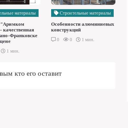
ельные материалы
Строительные материалы
 "Аримком
Особенности алюминиевых
– качественная
конструкций
вано-Франковске
0
0
1 мин.
 цене
1 мин.
вым кто его оставит