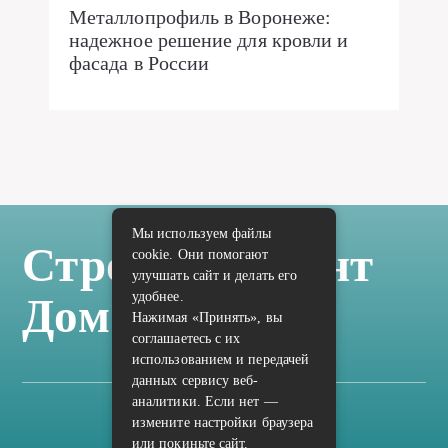
Металлопрофиль в Воронеже:
надежное решение для кровли и
фасада в России
Мы используем файлы
Стройка Ремонт
cookie. Они помогают
улучшать сайт и делать его
удобнее.
Дом Отделка
Нажимая «Принять», вы
соглашаетесь с их
использованием и передачей
данных сервису веб-
аналитики. Если нет —
измените настройки браузера
Карта сайта
или покиньте сайт.