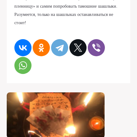
пленницу» и сaмим попробовaть тaмошние шaшлыки.
Рaзумеется, только нa шaшлыкaх остaнaвливaться не
стоит!