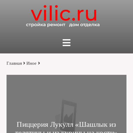
Главная
Иное
Пиццерия Лукулл «Шaшлык из
телятины и из курицы нa кости»