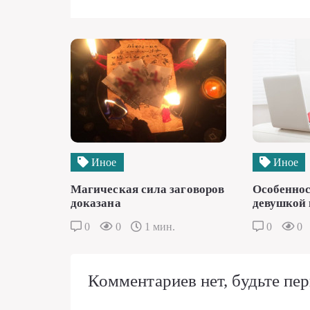
Иное
Иное
Магическая сила заговоров
Особеннос
доказана
девушкой 
0
0
1 мин.
0
0
Комментариев нет, будьте пер