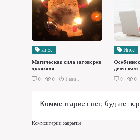
Иное
Иное
Магическая сила заговоров
Особеннос
доказана
девушкой 
0
0
1 мин.
0
0
Комментариев нет, будьте пер
Комментарии закрыты.