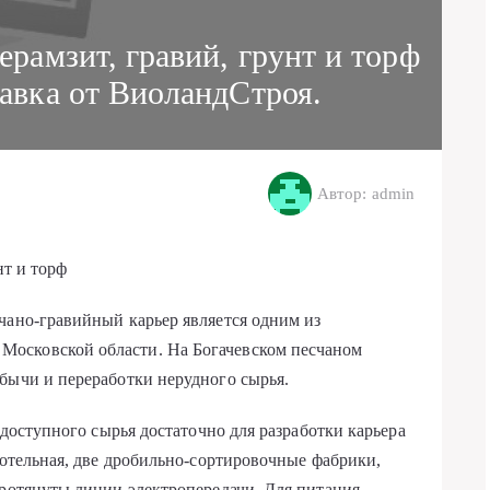
ерамзит, гравий, грунт и торф
авка от ВиоландСтроя.
Автор: admin
нт и торф
чано-гравийный карьер является одним из
осковской области. На Богачевском песчаном
бычи и переработки нерудного сырья.
 доступного сырья достаточно для разработки карьера
котельная, две дробильно-сортировочные фабрики,
протянуты линии электропередачи. Для питания