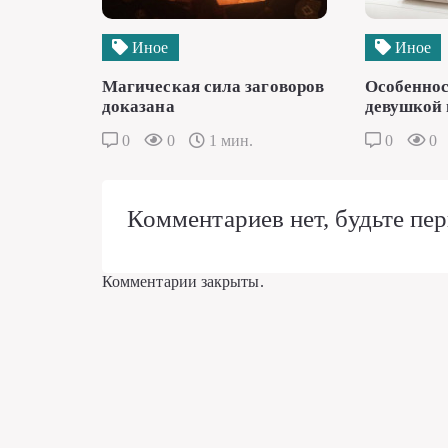
Иное
Иное
Магическая сила заговоров
Особеннос
доказана
девушкой 
0
0
1 мин.
0
0
Комментариев нет, будьте пер
Комментарии закрыты.