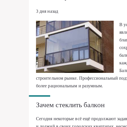
3 дня назад
В у
явл
бла
сох
бал
каж
Бал
строительном рынке. Профессиональный подх
более рациональным и разумным.
Зачем стеклить балкон
Сегодня некоторые всё ещё продолжают задав
и лоджий в своих городских квартирах, несмо