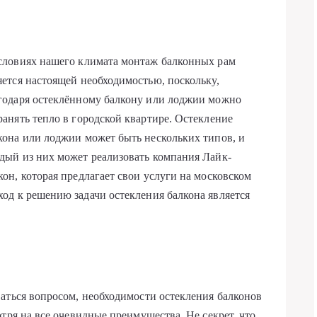
словиях нашего климата монтаж балконных рам
яется настоящей необходимостью, поскольку,
годаря остеклённому балкону или лоджии можно
ранять тепло в городской квартире. Остекление
кона или лоджии может быть нескольких типов, и
дый из них может реализовать
компания Лайк-
кон
, которая предлагает свои услуги на московском
од к решению задачи остекления балкона является
аться вопросом, необходимости остекления балконов
тря на все очевидные преимущества. Не секрет, что