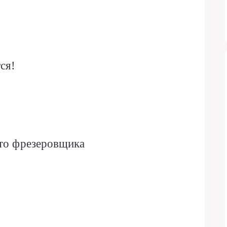
ся!
сто фрезеровщика