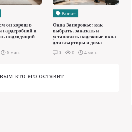
Разное
ем он хорош в
Окна Запорожье: как
я гардеробной и
выбрать, заказать и
ть подходящий
установить надежные окна
для квартиры и дома
6 мин.
0
0
4 мин.
вым кто его оставит