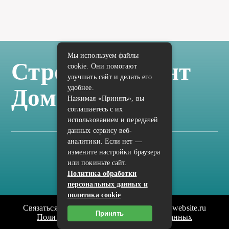
Мы используем файлы
Стройка Ремонт
cookie. Они помогают
улучшать сайт и делать его
удобнее.
Дом Отделка
Нажимая «Принять», вы
соглашаетесь с их
использованием и передачей
данных сервису веб-
аналитики. Если нет —
измените настройки браузера
Карта сайта
или покиньте сайт.
Политика конфиденциальности
Политика обработки
персональных данных и
политика cookie
Связаться с редакцией сайта: vilic.ru@mailwebsite.ru
Принять
Политика обработки персональных данных