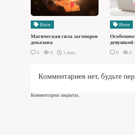
Иное
Иное
Магическая сила заговоров
Особеннос
доказана
девушкой 
0
0
1 мин.
0
0
Комментариев нет, будьте пер
Комментарии закрыты.