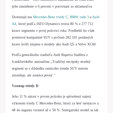
jeho zmenšenie o 6 percent v porovnaní so súčasnosťou.
Dominujú mu
Mercedes-Benz triedy C
,
BMW radu 3
a
Audi
A4
, ktoré podľa JATO Dynamics tvoria 80 % z 277 712
kusov segmentu v prvej polovici roka. Predbehli ho však
prémiové kompaktné SUV s počtom 282 101 predaných
kusov kvôli záujmu o modely ako Audi Q5 a Volvo XC60.
Podľa generálneho riaditeľa Audi Ruperta Stadlera z
frankfurtského autosalónu „Tradičný európsky stredný
segment sa v dôsledku rastúceho trendu SUV mierne
zmenšuje, ale zostáva pevný.“
Vzostup triedy D
Jeho 11 % nárast v prvom polroku je spôsobený najmä
výkonom triedy C Mercedes-Benz, ktorý za šesť mesiacov a
48 do augusta vzrástol až o 50 %. Stuttgartský model sa tak