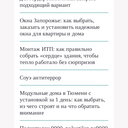
подходящий вариант
Окна Запорожье: как выбрать,
заказать и установить надежные
окна для квартиры и дома
Монтаж ИТП: как правильно
собрать «сердце» здания, чтобы
тепло работало без сюрпризов
Соуэ антитеррор
Модульные дома в Тюмени с
установкой за 1 день: как выбрать,
из чего строят и на что обратить
внимание