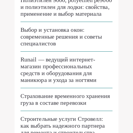
Полиэтилен 9000, polyetilen pe9000
и полиэтилен для лодки: свойства,
применение и выбор материала
Выбор и установка окон:
современные решения и советы
специалистов
Runail — ведущий интернет-
магазин профессиональных
средств и оборудования для
маникюра и ухода за ногтями
Страхование временного хранения
груза в составе перевозки
Строительные услуги Стровелл:
как выбрать надежного партнера
для ремонта и строительства