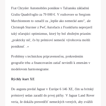
Fiat Chrysler Automobiles ponúkne v Taliansku základnú
Giuliu Quadrifoglio za 79 000 €. V rozhovore so Sergiom
Marchionnom to označil za „lepšie ako nemecké auto“, ale
Christoph Sturmer z PwC Autofacts z Frankfurtu neprejavil
taký očarujúci optimizmus, ktorý by bol zbožným prianím:
„prakticky nič, čo by prémioví nemeckí výrobcovia mohli
ponúknuť. .»
Problémy s technickou pripravenosťou, prekreslením
geografie trhu a financovaním zatiaľ neviedli k zmenám v
modelovom harmonograme.
Rýchly štart XE
Do augusta predal Jaguar v Európe 6 146 XE, čím sa britský
prémiový sedan zaradil do prvej päťky. V Jaguar Land Rover
veria, že dokážu presvedčiť nemeckých verných, aby zvážili