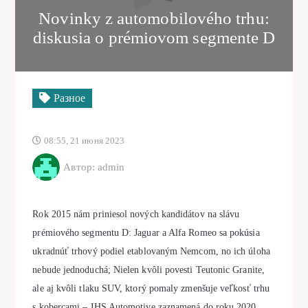
Novinky z automobilového trhu:
diskusia o prémiovom segmente D
Разное
08:55, 21 июня 2023
Автор: admin
Rok 2015 nám priniesol nových kandidátov na slávu
prémiového segmentu D: Jaguar a Alfa Romeo sa pokúsia
ukradnúť trhový podiel etablovaným Nemcom, no ich úloha
nebude jednoduchá; Nielen kvôli povesti Teutonic Granite,
ale aj kvôli tlaku SUV, ktorý pomaly zmenšuje veľkosť trhu
s kobercami – IHS Automotive zaznamená do roku 2020