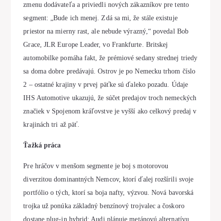
zmenu dodávateľa a priviedli nových zákazníkov pre tento
segment: „Bude ich menej. Zdá sa mi, že stále existuje
priestor na mierny rast, ale nebude výrazný,“ povedal Bob
Grace, JLR Europe Leader, vo Frankfurte. Britskej
automobilke pomáha fakt, že prémiové sedany strednej triedy
sa doma dobre predávajú. Ostrov je po Nemecku trhom číslo
2 – ostatné krajiny v prvej päťke sú ďaleko pozadu. Údaje
IHS Automotive ukazujú, že súčet predajov troch nemeckých
značiek v Spojenom kráľovstve je vyšší ako celkový predaj v
krajinách tri až päť.
Ťažká práca
Pre hráčov v menšom segmente je boj s motorovou
diverzitou dominantných Nemcov, ktorí ďalej rozšírili svoje
portfólio o tých, ktorí sa boja nafty, výzvou. Nová bavorská
trojka už ponúka základný benzínový trojvalec a čoskoro
dostane plug-in hybrid; Audi plánuje metánovú alternatívu