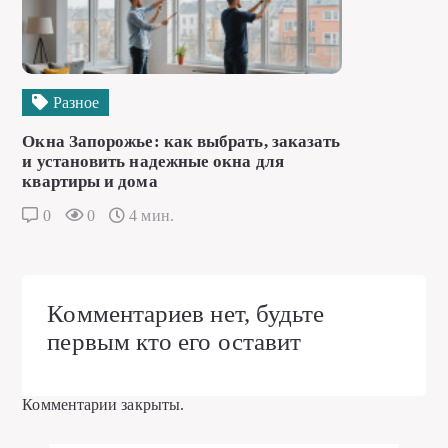
Разное
Окна Запорожье: как выбрать, заказать
и установить надежные окна для
квартиры и дома
0
0
4 мин.
Комментариев нет, будьте
первым кто его оставит
Комментарии закрыты.