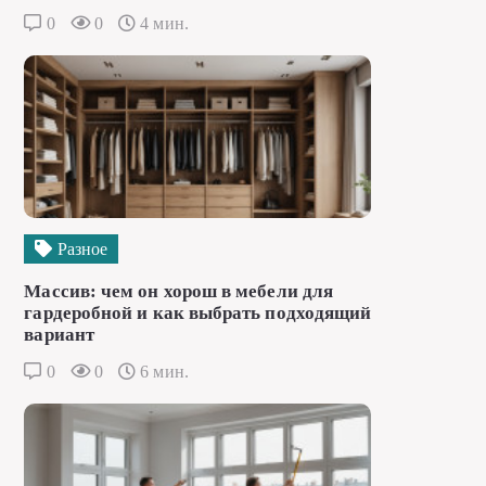
0
0
4 мин.
Разное
Массив: чем он хорош в мебели для
гардеробной и как выбрать подходящий
вариант
0
0
6 мин.