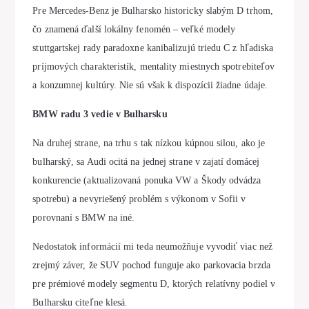
Pre Mercedes-Benz je Bulharsko historicky slabým D trhom,
čo znamená ďalší lokálny fenomén – veľké modely
stuttgartskej rady paradoxne kanibalizujú triedu C z hľadiska
príjmových charakteristík, mentality miestnych spotrebiteľov
a konzumnej kultúry. Nie sú však k dispozícii žiadne údaje.
BMW radu 3 vedie v Bulharsku
Na druhej strane, na trhu s tak nízkou kúpnou silou, ako je
bulharský, sa Audi ocitá na jednej strane v zajatí domácej
konkurencie (aktualizovaná ponuka VW a Škody odvádza
spotrebu) a nevyriešený problém s výkonom v Sofii v
porovnaní s BMW na iné.
Nedostatok informácií mi teda neumožňuje vyvodiť viac než
zrejmý záver, že SUV pochod funguje ako parkovacia brzda
pre prémiové modely segmentu D, ktorých relatívny podiel v
Bulharsku citeľne klesá.