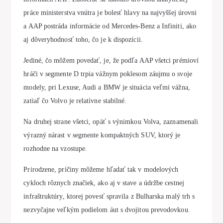
práce ministerstva vnútra je bolesť hlavy na najvyššej úrovni
a AAP postráda informácie od Mercedes-Benz a Infiniti, ako
aj dôveryhodnosť toho, čo je k dispozícii.
Jediné, čo môžem povedať, je, že podľa AAP všetci prémioví
hráči v segmente D trpia vážnym poklesom záujmu o svoje
modely, pri Lexuse, Audi a BMW je situácia veľmi vážna,
zatiaľ čo Volvo je relatívne stabilné.
Na druhej strane všetci, opäť s výnimkou Volva, zaznamenali
výrazný nárast v segmente kompaktných SUV, ktorý je
rozhodne na vzostupe.
Prirodzene, príčiny môžeme hľadať tak v modelových
cykloch rôznych značiek, ako aj v stave a údržbe cestnej
infraštruktúry, ktorej povesť spravila z Bulharska malý trh s
nezvyčajne veľkým podielom áut s dvojitou prevodovkou.