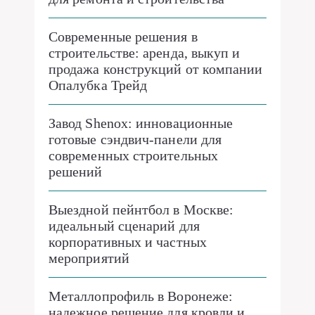
Современные решения в
строительстве: аренда, выкуп и
продажа конструкций от компании
Опалубка Трейд
Завод Shenox: инновационные
готовые сэндвич-панели для
современных строительных
решений
Выездной пейнтбол в Москве:
идеальный сценарий для
корпоративных и частных
мероприятий
Металлопрофиль в Воронеже:
надежное решение для кровли и