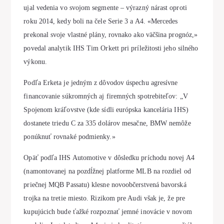
ujal vedenia vo svojom segmente – výrazný nárast oproti
roku 2014, kedy boli na čele Serie 3 a A4. «Mercedes
prekonal svoje vlastné plány, rovnako ako väčšina prognóz,»
povedal analytik IHS Tim Orkett pri príležitosti jeho silného
výkonu.
Podľa Erketa je jedným z dôvodov úspechu agresívne
financovanie súkromných aj firemných spotrebiteľov: „V
Spojenom kráľovstve (kde sídli európska kancelária IHS)
dostanete triedu C za 335 dolárov mesačne, BMW nemôže
ponúknuť rovnaké podmienky.»
Opäť podľa IHS Automotive v dôsledku príchodu novej A4
(namontovanej na pozdĺžnej platforme MLB na rozdiel od
priečnej MQB Passatu) klesne novoobčerstvená bavorská
trojka na tretie miesto. Rizikom pre Audi však je, že pre
kupujúcich bude ťažké rozpoznať jemné inovácie v novom