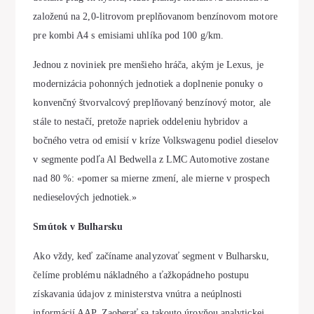
založenú na 2,0-litrovom preplňovanom benzínovom motore
pre kombi A4 s emisiami uhlíka pod 100 g/km.
Jednou z noviniek pre menšieho hráča, akým je Lexus, je
modernizácia pohonných jednotiek a doplnenie ponuky o
konvenčný štvorvalcový preplňovaný benzínový motor, ale
stále to nestačí, pretože napriek oddeleniu hybridov a
bočného vetra od emisií v kríze Volkswagenu podiel dieselov
v segmente podľa Al Bedwella z LMC Automotive zostane
nad 80 %: «pomer sa mierne zmení, ale mierne v prospech
nedieselových jednotiek.»
Smútok v Bulharsku
Ako vždy, keď začíname analyzovať segment v Bulharsku,
čelíme problému nákladného a ťažkopádneho postupu
získavania údajov z ministerstva vnútra a neúplnosti
informácií AAP. Zaoberať sa takouto úrovňou analytickej