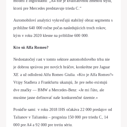
modeli z Ingolstadtu: „A4 nie je kvalitatívnou zmenou štýlu,
ktorú pre Mercedes predstavuje trieda C.“
Automobiloví analytici vykresľujú stabilný obraz segmentu s
približne 640 000 ročne počas nasledujúcich troch rokov,
kým v roku 2020 klesne na približne 600 000.
Kto sú Alfa Romeo?
Nedostatočný rast v tomto sektore automobilového trhu nie
je dobrou správou pre nových hráčov, konkrétne pre Jaguar
XE a už odloženú Alfu Romeo Giulia. «Kto je Alfa Romeo?»
Vtipy Stadlera z Frankfurtu ukazujú, že pre neho existujú
dve značky — BMW a Mercedes-Benz: «Je mi ľúto, ale
musíme jasne definovať naše konkurenčné územie.»
Posúďte sami: v roku 2018 IHS očakáva 22 000 predajov od
Talianov v Taliansku – prognóza 150 000 pre triedu C, 14
000 pre A4 a 92 000 pre tretiu sériu.