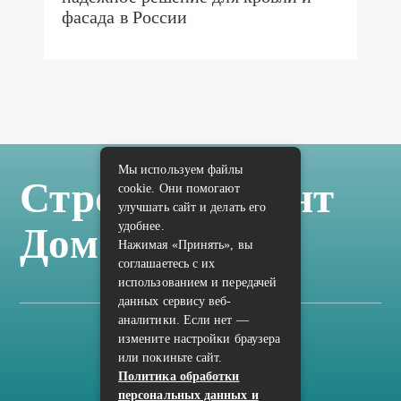
фасада в России
Мы используем файлы
Стройка Ремонт
cookie. Они помогают
улучшать сайт и делать его
удобнее.
Дом Отделка
Нажимая «Принять», вы
соглашаетесь с их
использованием и передачей
данных сервису веб-
аналитики. Если нет —
измените настройки браузера
Карта сайта
или покиньте сайт.
Политика конфиденциальности
Политика обработки
персональных данных и