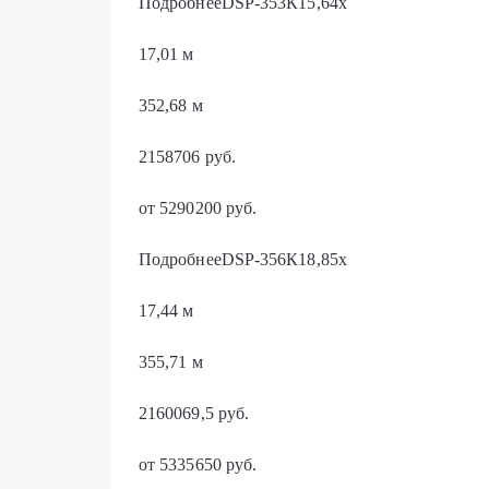
ПодробнееDSP-353К15,64х
17,01 м
352,68 м
2158706 руб.
от 5290200 руб.
ПодробнееDSP-356К18,85х
17,44 м
355,71 м
2160069,5 руб.
от 5335650 руб.