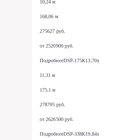
10,24 м
168,06 м
275627 руб.
от 2520900 руб.
ПодробнееDSP-175К13,70х
11,31 м
175,1 м
278795 руб.
от 2626500 руб.
ПодробнееDSP-338К19,84х