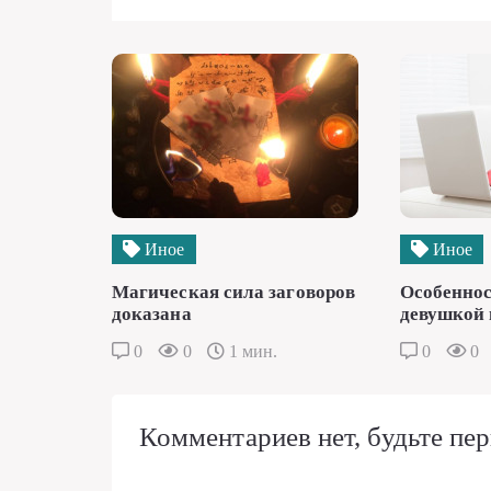
Иное
Иное
Магическая сила заговоров
Особеннос
доказана
девушкой 
0
0
1 мин.
0
0
Комментариев нет, будьте пер