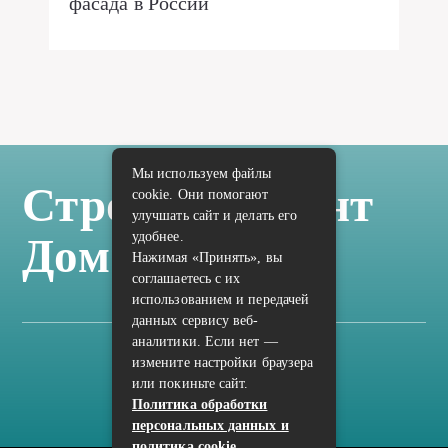
фасада в России
Мы используем файлы
Стройка Ремонт
cookie. Они помогают
улучшать сайт и делать его
удобнее.
Дом Отделка
Нажимая «Принять», вы
соглашаетесь с их
использованием и передачей
данных сервису веб-
аналитики. Если нет —
измените настройки браузера
Карта сайта
или покиньте сайт.
Политика конфиденциальности
Политика обработки
персональных данных и
политика cookie