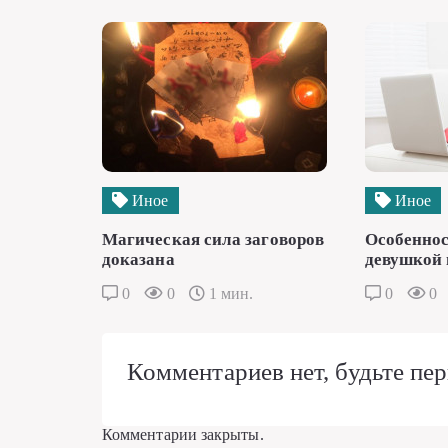
Иное
Иное
Магическая сила заговоров
Особеннос
доказана
девушкой 
0
0
1 мин.
0
0
Комментариев нет, будьте пер
Комментарии закрыты.