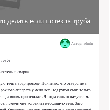
о делать если потекла труба
Автор: admin
 труба
бязательна сварка
ую течь в водопроводе. Понимаю, что отверстие в
арочного аппарата у меня нет. Под рукой была только
с вода вновь просочилась.Я тогда сильно намучился,
 бы помочь мне устранить небольшую течь. Зато
щей. Оказалось, что есть специальные ленты для труб.