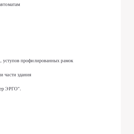
автоматам
в, уступов профилированных рамок
и части здания
ер ЭРГО".