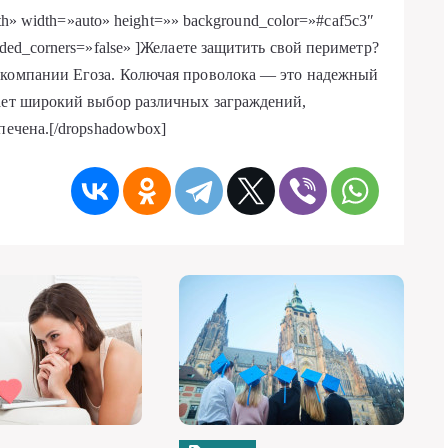
oth» width=»auto» height=»» background_color=»#caf5c3″
ded_corners=»false» ]Желаете защитить свой периметр?
компании Егоза. Колючая проволока — это надежный
гает широкий выбор различных заграждений,
печена.[/dropshadowbox]