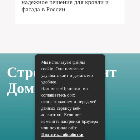
надежное решение для кровли и
фасада в России
Мы используем файлы
Стройка Ремонт
cookie. Они помогают
улучшать сайт и делать его
удобнее.
Дом Отделка
Нажимая «Принять», вы
соглашаетесь с их
использованием и передачей
данных сервису веб-
аналитики. Если нет —
измените настройки браузера
Карта сайта
или покиньте сайт.
Политика конфиденциальности
Политика обработки