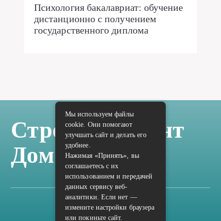
Психология бакалавриат: обучение
дистанционно с получением
государственного диплома
Мы используем файлы
Стройка Ремонт
cookie. Они помогают
улучшать сайт и делать его
удобнее.
Дом Отделка
Нажимая «Принять», вы
соглашаетесь с их
использованием и передачей
данных сервису веб-
аналитики. Если нет —
измените настройки браузера
Карта сайта
или покиньте сайт.