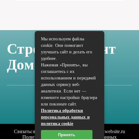
Мы используем файлы
Стройка Ремонт
cookie. Они помогают
улучшать сайт и делать его
удобнее.
Дом Отделка
Нажимая «Принять», вы
соглашаетесь с их
использованием и передачей
данных сервису веб-
аналитики. Если нет —
измените настройки браузера
Карта сайта
или покиньте сайт.
Политика конфиденциальности
Политика обработки
персональных данных и
политика cookie
Связаться с редакцией сайта: vilic.ru@mailwebsite.ru
Принять
Политика обработки персональных данных