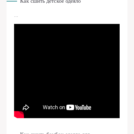
Как сшить детское одеяло
…