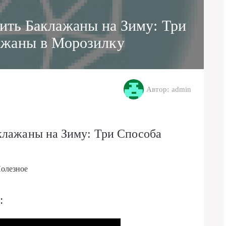
ить Баклажаны на Зиму: Три
ажаны в Морозилку
Автор: admin
клажаны на Зиму: Три Способа
олезное
: