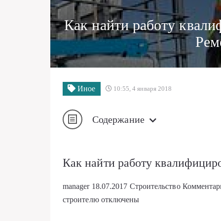
Как найти работу квал
Рем
Иное
10:55, 4 января 2018
Содержание
Как найти работу квалифицир
manager
18.07.2017
Строительство
Коммента
строителю
отключены