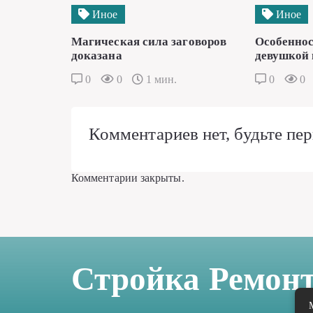
Иное
Иное
Магическая сила заговоров
Особеннос
доказана
девушкой 
0
0
1 мин.
0
0
Комментариев нет, будьте пер
Комментарии закрыты.
Стройка Ремон