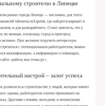
нальному строителю в Липецке
ьном рынке города Липецк — несложно, для этого
 вакансий
rabotavia.ru/Lipetsk
, где найдется вариант и
нием, и для разнорабочего. Стоит заметить, что у
у не меньше, поскольку, город и пригород
ьма активно. При желании поручить интересную
 встречаться с потенциальным работодателем, можно
юся квалификацию, а информацию о семинарах,
сайте «работа виа точка ру».
тельный настрой – залог успеха
и должность в строительстве у людей, которые имеют
пыт, однако, работодатели охотно принимают на
нциал. Другими словами, молодому и неопытному
вои заинтересованность в получении рабочего места,