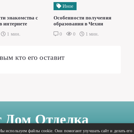
Иное
ти знакомства с
Особенности получения
в интернете
образования в Чехии
1 мин.
0
0
1 мин.
вым кто его оставит
т Дом Отделка
Мы используем файлы cookie. Они помогают улучшать сайт и делать его