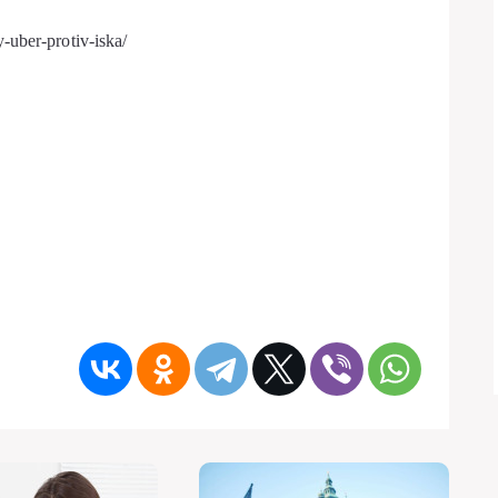
-uber-protiv-iska/