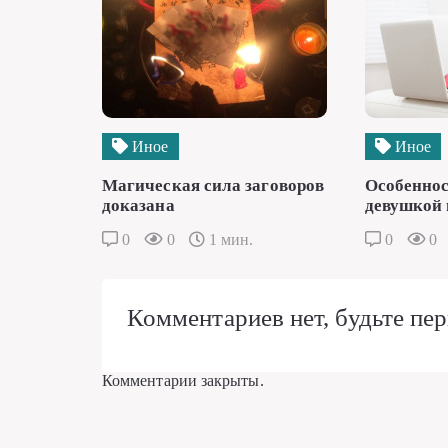
Иное
Иное
Магическая сила заговоров
Особеннос
доказана
девушкой 
0
0
1 мин.
0
0
Комментариев нет, будьте пер
Комментарии закрыты.