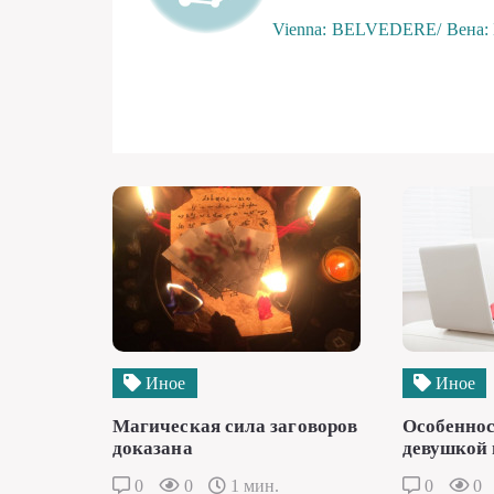
Vienna: BELVEDERE/ Вена
Иное
Иное
Магическая сила заговоров
Особеннос
доказана
девушкой 
0
0
1 мин.
0
0