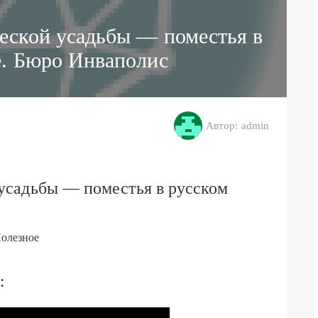
ческой усадьбы — поместья в
е. Бюро Инваполис
Автор: admin
 усадьбы — поместья в русском
олезное
: