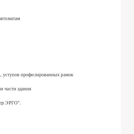
автоматам
в, уступов профилированных рамок
и части здания
ер ЭРГО".