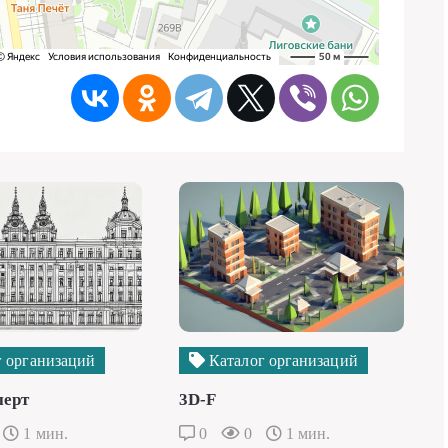
 организаций
Каталог организаций
перт
3D-F
1 мин.
0
0
1 мин.