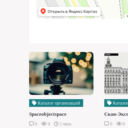
Каталог организаций
Каталог
Spaceobjectspace
Скан-Экс
0
0
1 мин.
0
0