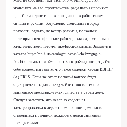
Многие собственники частного жилья стараются
экономить на его строительстве, ради чего выполняют
целый ряд строительных и отделочных работ своими
силами и руками. Безусловно экономный подход –
похвален, однако, не всегда разумен, поскольку,
некоторые специфические работы, скажем, связанные с
электричеством, требуют профессионализма. Заглянув в
каталог
https://ee-h.ru/catalog/silovoy-kabel/vvgng-a-
frls.html
компании «ЭкспрессЭлектроХолдинг», задайте
себе вопрос, вы знаете, что такое силовой кабель ВВГНГ
(А) FRLS. Если же ответ на такой вопрос будет
отрицателен, то даже не думайте самостоятельно
заниматься прокладкой электричества в своём доме.
Следует заметить, что неверно созданная
электропроводка в деревянном частном доме часто
становиться причиной пожаров с непоправимыми
последствиями.