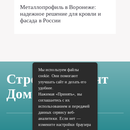
Металлопрофиль в Воронеже:
надежное решение для кровли и
фасада в России
Мы используем файлы
Стройка Ремонт
cookie. Они помогают
улучшать сайт и делать его
удобнее.
Дом Отделка
Нажимая «Принять», вы
соглашаетесь с их
использованием и передачей
данных сервису веб-
аналитики. Если нет —
измените настройки браузера
Карта сайта