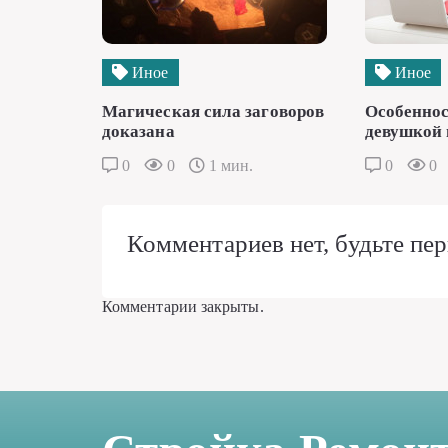
Иное
Иное
Магическая сила заговоров
Особеннос
доказана
девушкой 
0
0
1 мин.
0
0
Комментариев нет, будьте пер
Комментарии закрыты.