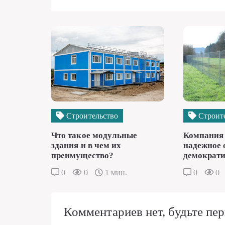
Строительство
Строит
Что такое модульные
Компания 
здания и в чем их
надежное 
преимущество?
демократи
0
0
1 мин.
0
0
Комментариев нет, будьте пер