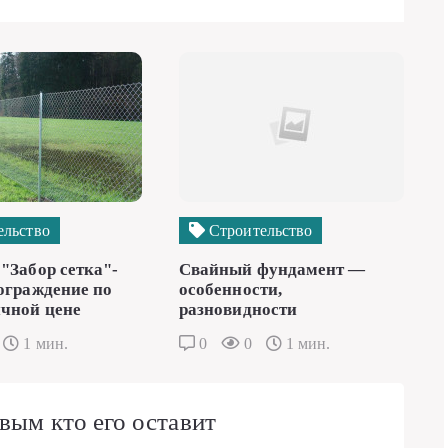
ельство
Строительство
"Забор сетка"-
Свайный фундамент —
ограждение по
особенности,
чной цене
разновидности
1 мин.
0
0
1 мин.
вым кто его оставит